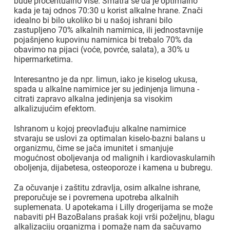
bude procentualno više. Smatra se da je optimalno
kada je taj odnos 70:30 u korist alkalne hrane. Znači
idealno bi bilo ukoliko bi u našoj ishrani bilo
zastupljeno 70% alkalnih namirnica, ili jednostavnije
pojašnjeno kupovinu namirnica bi trebalo 70% da
obavimo na pijaci (voće, povrće, salata), a 30% u
hipermarketima.
Interesantno je da npr. limun, iako je kiselog ukusa,
spada u alkalne namirnice jer su jedinjenja limuna -
citrati zapravo alkalna jedinjenja sa visokim
alkalizujućim efektom.
Ishranom u kojoj preovlađuju alkalne namirnice
stvaraju se uslovi za optimalan kiselo-bazni balans u
organizmu, čime se jača imunitet i smanjuje
mogućnost oboljevanja od malignih i kardiovaskularnih
oboljenja, dijabetesa, osteoporoze i kamena u bubregu.
Za očuvanje i zaštitu zdravlja, osim alkalne ishrane,
preporučuje se i povremena upotreba alkalnih
suplemenata. U apotekama i Lilly drogerijama se može
nabaviti pH BazoBalans prašak koji vrši poželjnu, blagu
alkalizaciju organizma i pomaže nam da sačuvamo