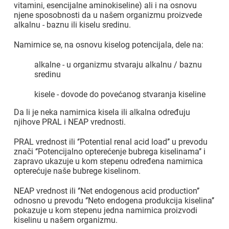
vitamini, esencijalne aminokiseline) ali i na osnovu
njene sposobnosti da u našem organizmu proizvede
alkalnu - baznu ili kiselu sredinu.
Namirnice se, na osnovu kiselog potencijala, dele na:
alkalne - u organizmu stvaraju alkalnu / baznu
sredinu
kisele - dovode do povećanog stvaranja kiseline
Da li je neka namirnica kisela ili alkalna određuju
njihove PRAL i NEAP vrednosti.
PRAL vrednost ili ‘’Potential renal acid load’’ u prevodu
znači ‘’Potencijalno opterećenje bubrega kiselinama’’ i
zapravo ukazuje u kom stepenu određena namirnica
opterećuje naše bubrege kiselinom.
NEAP vrednost ili ‘’Net endogenous acid production’’
odnosno u prevodu ‘’Neto endogena produkcija kiselina’’
pokazuje u kom stepenu jedna namirnica proizvodi
kiselinu u našem organizmu.