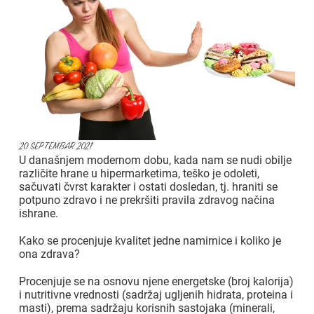
20 SEPTEMBAR 2021
U današnjem modernom dobu, kada nam se nudi obilje
različite hrane u hipermarketima, teško je odoleti,
sačuvati čvrst karakter i ostati dosledan, tj. hraniti se
potpuno zdravo i ne prekršiti pravila zdravog načina
ishrane.
Kako se procenjuje kvalitet jedne namirnice i koliko je
ona zdrava?
Procenjuje se na osnovu njene energetske (broj kalorija)
i nutritivne vrednosti (sadržaj ugljenih hidrata, proteina i
masti), prema sadržaju korisnih sastojaka (minerali,