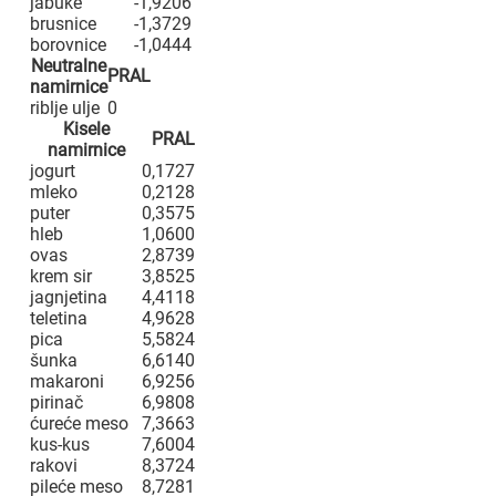
jabuke
-1,9206
brusnice
-1,3729
borovnice
-1,0444
Neutralne
PRAL
namirnice
riblje ulje
0
Kisele
PRAL
namirnice
jogurt
0,1727
mleko
0,2128
puter
0,3575
hleb
1,0600
ovas
2,8739
krem sir
3,8525
jagnjetina
4,4118
teletina
4,9628
pica
5,5824
šunka
6,6140
makaroni
6,9256
pirinač
6,9808
ćureće meso
7,3663
kus-kus
7,6004
rakovi
8,3724
pileće meso
8,7281