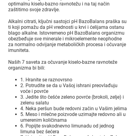
optimalnu kiselu-bazno ravnotežu i na taj način
zaštitimo svoje zdravlje.
Alkalni citrati, ključni sastojci pH BazoBalans praška su
ti koji pomažu da pH vrednosti u krvi i ćelijama ostanu
blago alkalne. Istovremeno pH BazoBalans organizmu
obezbeđuje sve minerale i mikroelemente neophodne
za normalno odvijanje metaboličkih procesa i očuvanje
imuniteta.
Naših 7 saveta za očuvanje kiselo-bazne ravnoteže
organizma bi bili:
1. Hranite se raznovrsno
2. Potrudite se da u Vašoj ishrani preovlađuju
voće i povrće
3. Jedite što češće zeleno povrće (brokoli, zelje) i
zelenu salatu
4. Neka peršun bude redovni začin u Vašim jelima
5. Meso i mlečne poizvode uzimajte redovno ali u
umerenim količinama
6. Popijte svakodnevno limunadu od jednog
limuna bez šećera