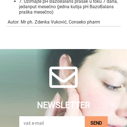
7. Uzimajte pH BazoBalans prašak u toku 7 dana,
jedanput mesečno (jedna kutija pH BazoBalans
praška mesečno)
Autor: Mr ph. Zdenka Vuković, Conseko pharm
NEWSLETTER
SEND