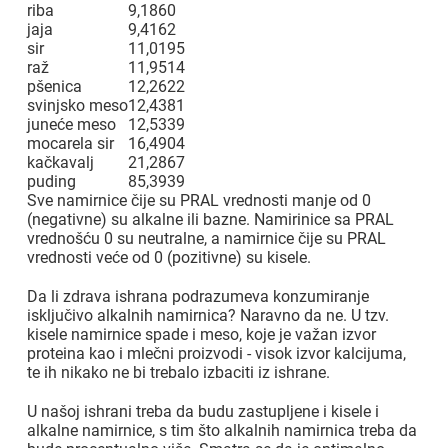
riba
9,1860
jaja
9,4162
sir
11,0195
raž
11,9514
pšenica
12,2622
svinjsko meso
12,4381
juneće meso
12,5339
mocarela sir
16,4904
kačkavalj
21,2867
puding
85,3939
Sve namirnice čije su PRAL vrednosti manje od 0
(negativne) su alkalne ili bazne. Namirinice sa PRAL
vrednošću 0 su neutralne, a namirnice čije su PRAL
vrednosti veće od 0 (pozitivne) su kisele.
Da li zdrava ishrana podrazumeva konzumiranje
isključivo alkalnih namirnica? Naravno da ne. U tzv.
kisele namirnice spade i meso, koje je važan izvor
proteina kao i mlečni proizvodi - visok izvor kalcijuma,
te ih nikako ne bi trebalo izbaciti iz ishrane.
U našoj ishrani treba da budu zastupljene i kisele i
alkalne namirnice, s tim što alkalnih namirnica treba da