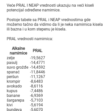
Veće PRAL I NEAP vrednosti ukazuju na veći kiseli
potencijal određene namirnice.
Postoje tabele sa PRAL i NEAP vrednostima gde
možemo tačno da vidimo da li je neka namirnica kisela
ili bazna i u kom stepenu je kisela.
PRAL vrednosti namirnica:
Alkalne
PRAL
namirnice
zelje
-19,5627
pasulj
-14,4771
suvo grožđe
-14,4592
spanać
-11,8446
peršun
-11,1267
krompir
-8,6483
avokado
-8,6116
kupus
-7,4486
banane
-6,9369
šargarepa
-5,7103
kivi
-5,6194
bundeva
-5,6070