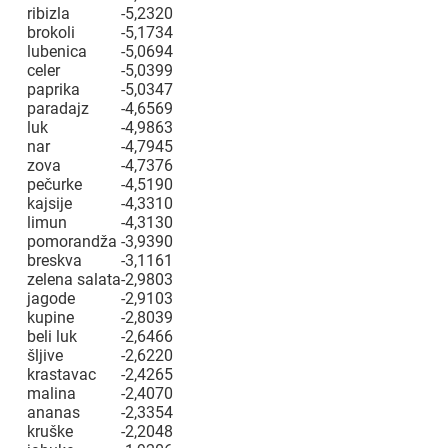
ribizla
-5,2320
brokoli
-5,1734
lubenica
-5,0694
celer
-5,0399
paprika
-5,0347
paradajz
-4,6569
luk
-4,9863
nar
-4,7945
zova
-4,7376
pečurke
-4,5190
kajsije
-4,3310
limun
-4,3130
pomorandža
-3,9390
breskva
-3,1161
zelena salata
-2,9803
jagode
-2,9103
kupine
-2,8039
beli luk
-2,6466
šljive
-2,6220
krastavac
-2,4265
malina
-2,4070
ananas
-2,3354
kruške
-2,2048